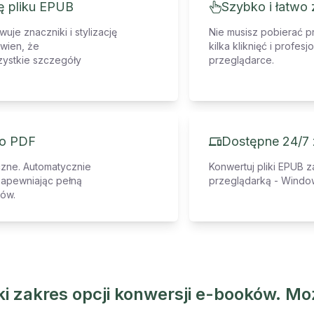
ję pliku EPUB
Szybko i łatwo
je znaczniki i stylizację
Nie musisz pobierać p
wien, że
kilka kliknięć i profe
ystkie szczegóły
przeglądarce.
do PDF
Dostępne 24/7 
czne. Automatycznie
Konwertuj pliki EPUB 
zapewniając pełną
przeglądarką - Window
ów.
ki zakres opcji konwersji e-booków. 