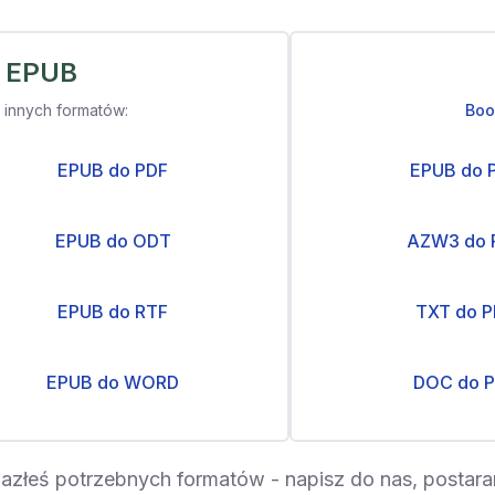
z EPUB
 innych formatów:
Boo
EPUB do PDF
EPUB do 
EPUB do ODT
AZW3 do 
EPUB do RTF
TXT do 
EPUB do WORD
DOC do 
alazłeś potrzebnych formatów - napisz do nas, postar