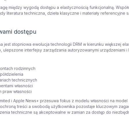
wagę między wygodą dostępu a elastycznością funkcjonalną. Wspó
y literatura techniczna, dzieła klasyczne i materiały referencyjn
awami dostępu
a jest stopniowa ewolucja technologii DRM w kierunku większej el
ulepszone interfejsy zarządzania autoryzowanymi urządzeniami i b
kontach rodzinnych
półdzielenia
riach technicznych
entami własności
ch praw własności
limited i Apple News+ przesuwa fokus z modelu własności na model
ochroną treści a swobodą użytkownika pozostaje kluczowym zagad
enia techniczne są akceptowalne w zamian za dostęp do niezbędne