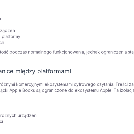
m
rządzeń
 platformy
ch
ość podczas normalnego funkcjonowania, jednak ograniczenia staj
anice między platformami
różnymi komercyjnymi ekosystemami cyfrowego czytania. Treści za
iążki Apple Books są ograniczone do ekosystemu Apple. Ta izolacj
a różnych urządzeń
ci