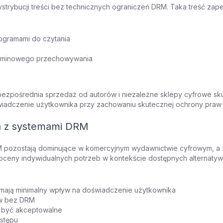
strybucji treści bez technicznych ograniczeń DRM. Taka treść za
rogramami do czytania
erminowego przechowywania
 bezpośrednia sprzedaż od autorów i niezależne sklepy cyfrowe sk
świadczenie użytkownika przy zachowaniu skutecznej ochrony pra
ia z systemami DRM
 pozostają dominujące w komercyjnym wydawnictwie cyfrowym, a zn
oceny indywidualnych potrzeb w kontekście dostępnych alternatyw
mają minimalny wpływ na doświadczenie użytkownika
tyw bez DRM
być akceptowalne
stępu