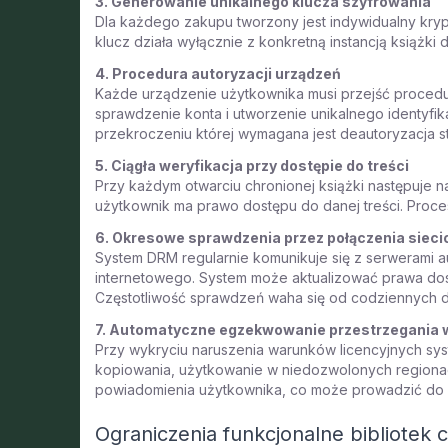
3. Generowanie unikalnego klucza szyfrowania
Dla każdego zakupu tworzony jest indywidualny kry
klucz działa wyłącznie z konkretną instancją książki
4. Procedura autoryzacji urządzeń
Każde urządzenie użytkownika musi przejść procedurę
sprawdzenie konta i utworzenie unikalnego identyfi
przekroczeniu której wymagana jest deautoryzacja 
5. Ciągła weryfikacja przy dostępie do treści
Przy każdym otwarciu chronionej książki następuje n
użytkownik ma prawo dostępu do danej treści. Proces
6. Okresowe sprawdzenia przez połączenia siec
System DRM regularnie komunikuje się z serwerami au
internetowego. System może aktualizować prawa do
Częstotliwość sprawdzeń waha się od codziennych do
7. Automatyczne egzekwowanie przestrzegania
Przy wykryciu naruszenia warunków licencyjnych sys
kopiowania, użytkowanie w niedozwolonych regionac
powiadomienia użytkownika, co może prowadzić do na
Ograniczenia funkcjonalne bibliotek