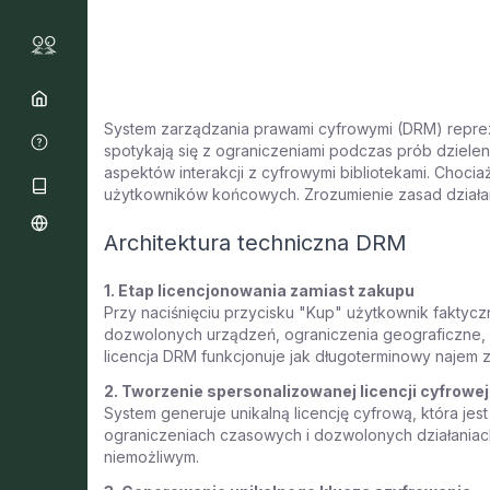
System zarządzania prawami cyfrowymi (DRM) repreze
spotykają się z ograniczeniami podczas prób dziele
aspektów interakcji z cyfrowymi bibliotekami. Choc
użytkowników końcowych. Zrozumienie zasad działa
Architektura techniczna DRM
1. Etap licencjonowania zamiast zakupu
Przy naciśnięciu przycisku "Kup" użytkownik faktyczni
dozwolonych urządzeń, ograniczenia geograficzne, p
licencja DRM funkcjonuje jak długoterminowy najem z
2. Tworzenie spersonalizowanej licencji cyfrowej
System generuje unikalną licencję cyfrową, która j
ograniczeniach czasowych i dozwolonych działaniac
niemożliwym.