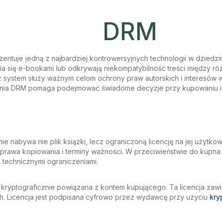
DRM
ntuje jedną z najbardziej kontrowersyjnych technologii w dziedzin
nia się e-bookami lub odkrywają niekompatybilność treści między 
iaż system służy ważnym celom ochrony praw autorskich i interesów
nia DRM pomaga podejmować świadome decyzje przy kupowaniu i k
e nabywa nie plik książki, lecz ograniczoną licencję na jej użytkow
rawa kopiowania i terminy ważności. W przeciwieństwie do kupna f
 technicznymi ograniczeniami.
est kryptograficznie powiązana z kontem kupującego. Ta licencja z
h. Licencja jest podpisana cyfrowo przez wydawcę przy użyciu
kry