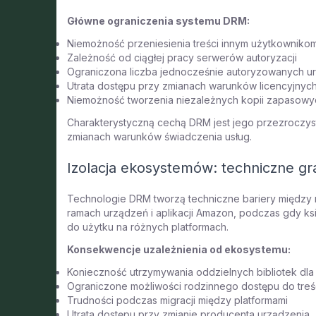
Główne ograniczenia systemu DRM:
Niemożność przeniesienia treści innym użytkowniko
Zależność od ciągłej pracy serwerów autoryzacji
Ograniczona liczba jednocześnie autoryzowanych u
Utrata dostępu przy zmianach warunków licencyjnych
Niemożność tworzenia niezależnych kopii zapasowy
Charakterystyczną cechą DRM jest jego przezroczyst
zmianach warunków świadczenia usług.
Izolacja ekosystemów: techniczne gr
Technologie DRM tworzą techniczne bariery między 
ramach urządzeń i aplikacji Amazon, podczas gdy ks
do użytku na różnych platformach.
Konsekwencje uzależnienia od ekosystemu:
Konieczność utrzymywania oddzielnych bibliotek dl
Ograniczone możliwości rodzinnego dostępu do treś
Trudności podczas migracji między platformami
Utrata dostępu przy zmianie producenta urządzenia