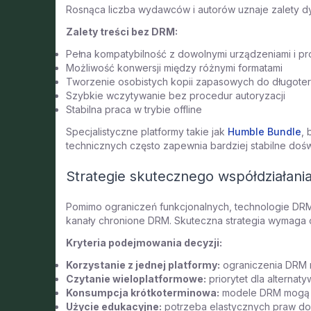
Rosnąca liczba wydawców i autorów uznaje zalety dy
Zalety treści bez DRM:
Pełna kompatybilność z dowolnymi urządzeniami i p
Możliwość konwersji między różnymi formatami
Tworzenie osobistych kopii zapasowych do długot
Szybkie wczytywanie bez procedur autoryzacji
Stabilna praca w trybie offline
Specjalistyczne platformy takie jak
Humble Bundle
,
technicznych często zapewnia bardziej stabilne do
Strategie skutecznego współdziałan
Pomimo ograniczeń funkcjonalnych, technologie DRM
kanały chronione DRM. Skuteczna strategia wymaga 
Kryteria podejmowania decyzji:
Korzystanie z jednej platformy:
ograniczenia DRM 
Czytanie wieloplatformowe:
priorytet dla alterna
Konsumpcja krótkoterminowa:
modele DRM mogą 
Użycie edukacyjne:
potrzeba elastycznych praw do