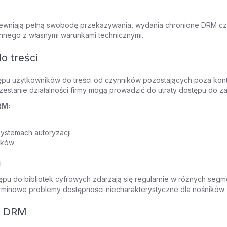
pewniają pełną swobodę przekazywania, wydania chronione DRM czę
nnego z własnymi warunkami technicznymi.
o treści
u użytkowników do treści od czynników pozostających poza kontrol
zestanie działalności firmy mogą prowadzić do utraty dostępu do za
RM:
ystemach autoryzacji
ików
i
ępu do bibliotek cyfrowych zdarzają się regularnie w różnych seg
erminowe problemy dostępności niecharakterystyczne dla nośników 
ez DRM