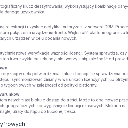
ptograficzny klucz deszyfrowania, wykorzystujący kombinację dany
 dla danego użytkownika.
 rejestracji i uzyskać certyfikat autoryzacji z serwera DRM. Proce
katora połączenia urządzenie-konto. Większość platform ogranicza
starych urządzeń w celu dodania nowych.
atychmiastowa weryfikacja ważności licencji. System sprawdza, czy 
 ten trwa zwykle milisekundy, ale tworzy stałą zależność od prawi
iowe
toryzacji w celu potwierdzenia statusu licencji. Te sprawdzenia od
stępu, synchronizować zmiany w warunkach licencyjnych lub otrzy
 tygodniowych w zależności od polityki platformy.
 warunków
tem natychmiast blokuje dostęp do treści. Może to obejmować prz
h geograficznych lub wygaśnięcie licencji czasowych. Blokada na
głej utraty dostępu do kupionej treści.
 cyfrowych