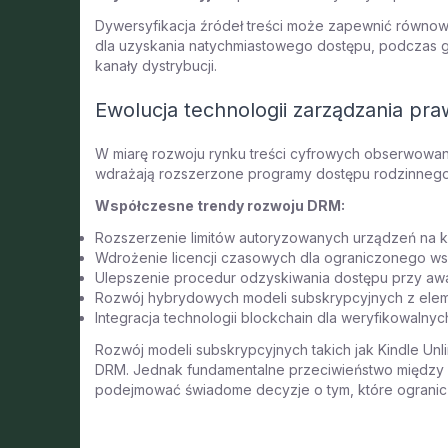
Dywersyfikacja źródeł treści może zapewnić równo
dla uzyskania natychmiastowego dostępu, podczas gd
kanały dystrybucji.
Ewolucja technologii zarządzania pr
W miarę rozwoju rynku treści cyfrowych obserwowan
wdrażają rozszerzone programy dostępu rodzinnego, 
Współczesne trendy rozwoju DRM:
Rozszerzenie limitów autoryzowanych urządzeń na 
Wdrożenie licencji czasowych dla ograniczonego ws
Ulepszenie procedur odzyskiwania dostępu przy awa
Rozwój hybrydowych modeli subskrypcyjnych z elem
Integracja technologii blockchain dla weryfikowalny
Rozwój modeli subskrypcyjnych takich jak Kindle Un
DRM. Jednak fundamentalne przeciwieństwo między 
podejmować świadome decyzje o tym, które ogranicz