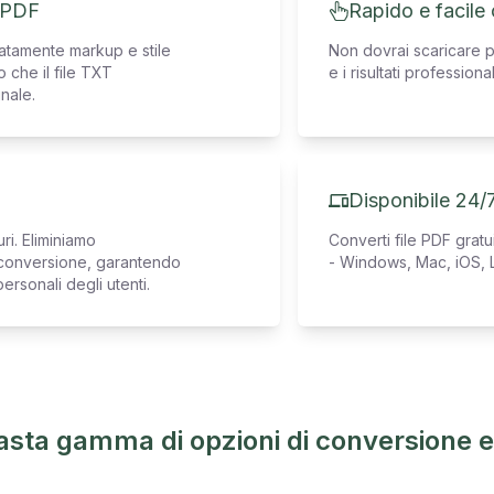
e PDF
Rapido e facile
ratamente markup e stile
Non dovrai scaricare pr
 che il file TXT
e i risultati profession
inale.
T
Disponibile 24/7
ri. Eliminiamo
Converti file PDF grat
a conversione, garantendo
- Windows, Mac, iOS, L
ersonali degli utenti.
asta gamma di opzioni di conversione e