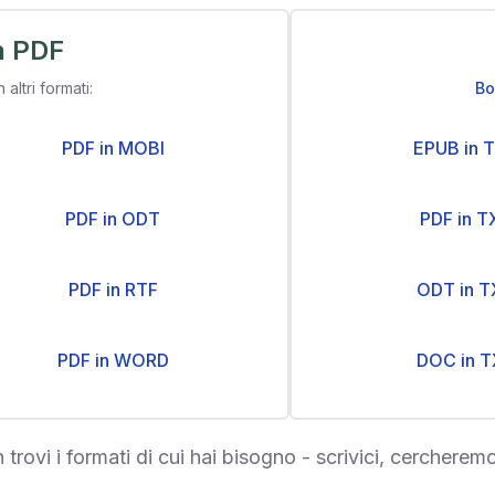
a PDF
n altri formati:
Bo
PDF in MOBI
EPUB in 
PDF in ODT
PDF in T
PDF in RTF
ODT in T
PDF in WORD
DOC in T
 trovi i formati di cui hai bisogno - scrivici, cercheremo