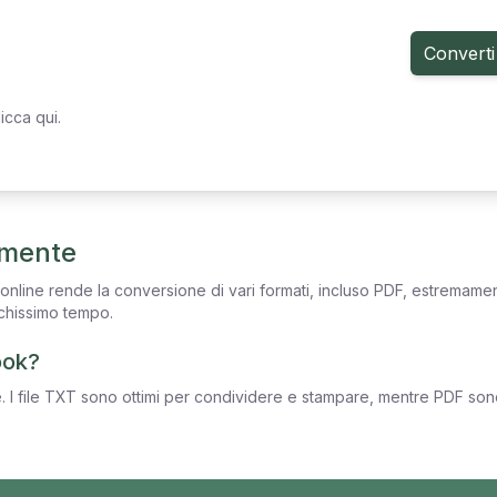
Converti
icca qui.
amente
e online rende la conversione di vari formati, incluso PDF, estremam
ochissimo tempo.
ook?
. I file TXT sono ottimi per condividere e stampare, mentre PDF sono 