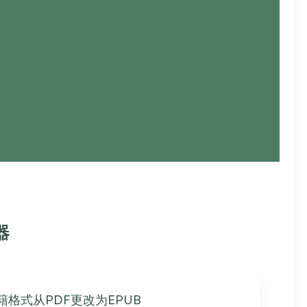
器
格式从PDF更改为EPUB