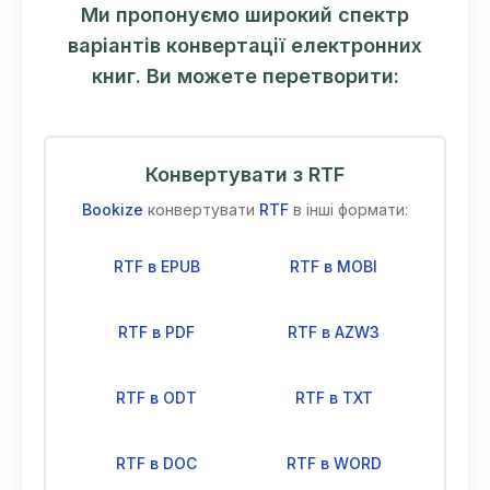
Ми пропонуємо широкий спектр
варіантів конвертації електронних
книг. Ви можете перетворити:
Конвертувати з RTF
Bookize
конвертувати
RTF
в інші формати:
RTF в EPUB
RTF в MOBI
RTF в PDF
RTF в AZW3
RTF в ODT
RTF в TXT
RTF в DOC
RTF в WORD