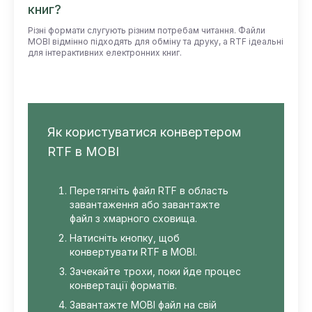
книг?
Різні формати слугують різним потребам читання. Файли
MOBI відмінно підходять для обміну та друку, а RTF ідеальні
для інтерактивних електронних книг.
Як користуватися конвертером
RTF в MOBI
Перетягніть файл RTF в область
завантаження або завантажте
файл з хмарного сховища.
Натисніть кнопку, щоб
конвертувати RTF в MOBI.
Зачекайте трохи, поки йде процес
конвертації форматів.
Завантажте MOBI файл на свій