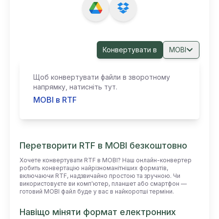
Конвертувати в
MOBI
Щоб конвертувати файли в зворотному
напрямку, натисніть тут.
MOBI в RTF
Перетворити RTF в MOBI безкоштовно
Хочете конвертувати RTF в MOBI? Наш онлайн-конвертер
робить конвертацію найрізноманітніших форматів,
включаючи RTF, надзвичайно простою та зручною. Чи
використовуєте ви комп'ютер, планшет або смартфон —
готовий MOBI файл буде у вас в найкоротші терміни.
Навіщо міняти формат електронних