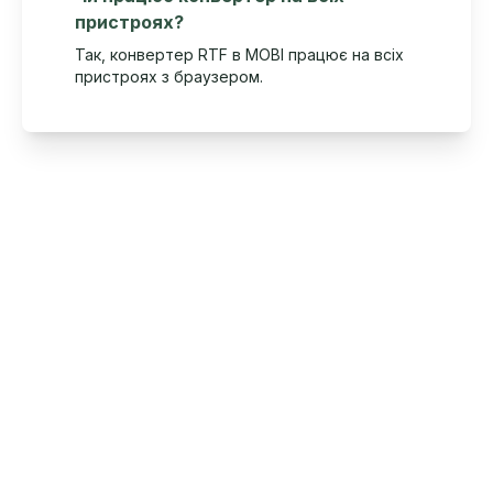
пристроях?
Так, конвертер RTF в MOBI працює на всіх
пристроях з браузером.
Smallize Pty Ltd
©
2026
Усі права захищені