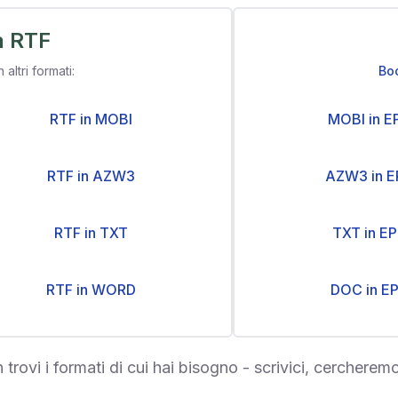
a RTF
n altri formati:
Bo
RTF in MOBI
MOBI in E
RTF in AZW3
AZW3 in 
RTF in TXT
TXT in E
RTF in WORD
DOC in E
 trovi i formati di cui hai bisogno - scrivici, cercheremo