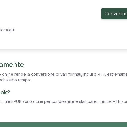
Converti i
icca qui.
tamente
re online rende la conversione di vari formati, incluso RTF, estrema
pochissimo tempo.
ook?
. I file EPUB sono ottimi per condividere e stampare, mentre RTF sono