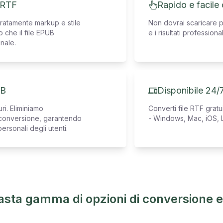
e RTF
Rapido e facile
uratamente markup e stile
Non dovrai scaricare pr
 che il file EPUB
e i risultati profession
inale.
UB
Disponibile 24/7
ri. Eliminiamo
Converti file RTF grat
a conversione, garantendo
- Windows, Mac, iOS, L
ersonali degli utenti.
asta gamma di opzioni di conversione e