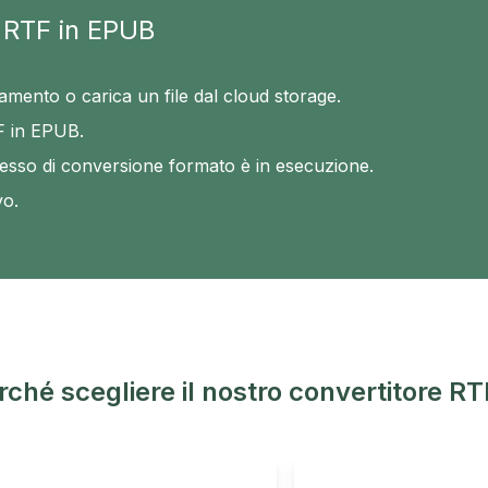
e RTF in EPUB
icamento o carica un file dal cloud storage.
TF in EPUB.
sso di conversione formato è in esecuzione.
vo.
rché scegliere il nostro convertitore R