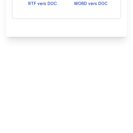
RTF vers DOC
WORD vers DOC
Smallize Pty Ltd
©
2026
Tous droits réservés